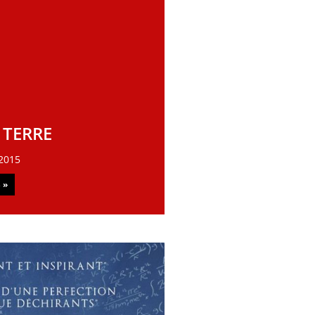
A TERRE
2015
 »