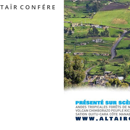
T A Ï R C O N F É R E