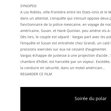
SYNOPSIS
A Los Robles, ville-frontière entre les Etats-Unis et l
dans un attentat. L’enquête qui s’ensuit oppose deux p
fonctionnaire de la police mexicaine, en voyage de no
américaine, Susan, et Hank Quinlan, peu amène vis-à-v
Dès lors, le couple est séparé : Vargas part avec les po
l’enquête et Susan est entraînée chez Grandi, un caïd 
pressions exercées sur eux ne cessent d’augmenter.
Vargas échappe de justesse à une projection d’acide ;
chambre d’hôtel, est harcelée par un voyeur. Excédée
la conduire en sécurité, dans un motel américain…
REGARDER CE FILM
Soirée du polar