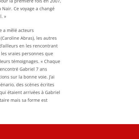
pour la première fois en 2007,
a Nair. Ce voyage a changé
l. »
te a mêlé acteurs
(Caroline Abras), les autres
d’ailleurs en les rencontrant
er les vraies personnes que
r leurs témoignages. « Chaque
rencontré Gabriel 7 ans
ions sur la bonne voie. J’ai
scénario, des scènes écrites
ui étaient arrivées à Gabriel
taire mais sa forme est