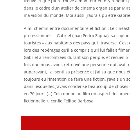
trouvé et que j’ai retrouvé à mon tour en m’y rendant 
dans le cadre d’un atelier de cinéma organisé par Mir
ma vision du monde. Moi aussi, j’aurais pu être Gabrie
A mi-chemin entre documentaire et fiction : Le cinéas
professionnels – Gabriel (Joao Pedro Zappa), sa copine 
touristes – aux habitants des pays qu’il traverse. C’est 
lors des repérages qu’il a compris qu’il lui fallait film
Gabriel a rencontrées durant son périple, et recueilli
fois que nous avons retrouvé une personne qui avait 
auparavant, j’ai senti sa présence et j’ai su que nous ét
toujours eu l’intention de faire une fiction. J’avais un 
dans lesquelles j’avais condensé beaucoup de choses q
en 70 jours (…) Cela donne au film un aspect documen
fictionnelle », confie Fellipe Barbosa.