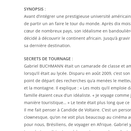
SYNOPSIS
:
Avant d’intégrer une prestigieuse université américa
de partir un an faire le tour du monde. Après dix moi
cœur de nombreux pays, son idéalisme en bandoulière, 
décidé à découvrir le continent africain. Jusqu’à grav
sa dernière destination.
SECRETS DE TOURNAGE
:
Gabriel BUCHMANN était un camarade de classe et am
lorsqu’il était au lycée. Disparu en août 2009, c’est son
point de départ des recherches qu’a menées le metteu
et la montagne. Il explique : « Les mots qu’il emploie d
famille étaient ceux d’un idéaliste. « Je voyage comme j
manière touristique… » Le texte était plus long que ce 
Il me fait penser à Candide de Voltaire. C’est un per
clownesque, qu’on ne voit plus beaucoup au cinéma aujo
pour nous, Brésiliens, de voyager en Afrique. Gabriel y